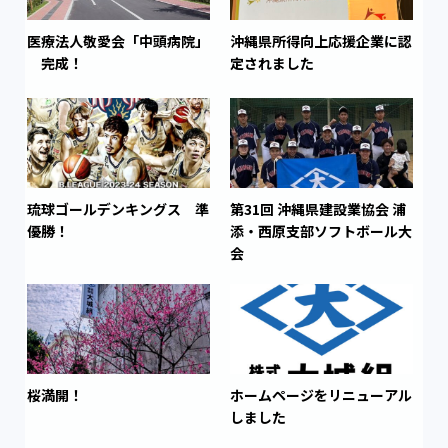
医療法人敬愛会「中頭病院」
沖縄県所得向上応援企業に認
完成！
定されました
琉球ゴールデンキングス 準
第31回 沖縄県建設業協会 浦
優勝！
添・西原支部ソフトボール大
会
桜満開！
ホームページをリニューアル
しました