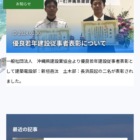
お知らせ
2024.01.30
優良若年建設従事者表彰について
一般社団法人 沖縄県建設業協会より優良若年建設従事者表彰と
して建築電設部：新垣邑汰 土木部：長浜辰起の二名が表彰され
ました。
最近の記事