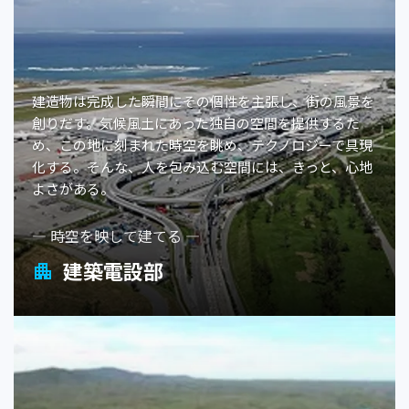
建造物は完成した瞬間にその個性を主張し、街の風景を
創りだす。気候風土にあった独自の空間を提供するた
め、この地に刻まれた時空を眺め、テクノロジーで具現
化する。そんな、人を包み込む空間には、きっと、心地
よさがある。
— 時空を映して建てる —
建築電設部
apartment