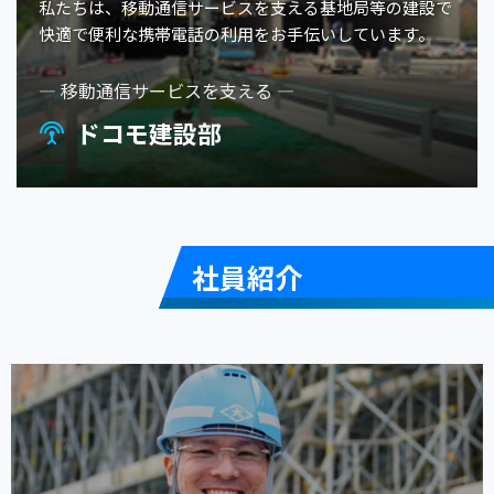
私たちは、移動通信サービスを支える基地局等の建設で
快適で便利な携帯電話の利用をお手伝いしています。
— 移動通信サービスを支える —
ドコモ建設部
settings_input_antenna
社員紹介