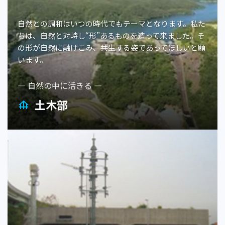
自然との調和はいつの時代でもテーマとなります。私た
ちは、自然と対峙し“形”あるものを造って来ました。そ
の形が自然に融けこみ、共生する姿であってほしいと願
います。
— 自然の中に活きる —
土木部
foundation