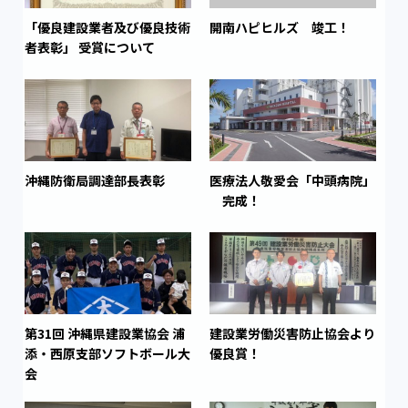
「優良建設業者及び優良技術
開南ハピヒルズ 竣工！
者表彰」 受賞について
沖縄防衛局調達部長表彰
医療法人敬愛会「中頭病院」
完成！
第31回 沖縄県建設業協会 浦
建設業労働災害防止協会より
添・西原支部ソフトボール大
優良賞！
会