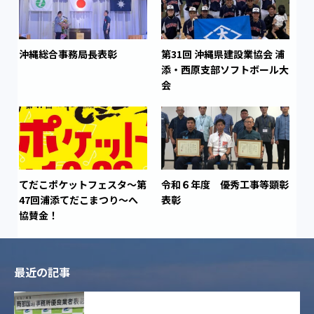
沖縄総合事務局長表彰
第31回 沖縄県建設業協会 浦
添・西原支部ソフトボール大
会
てだこポケットフェスタ～第
令和６年度 優秀工事等顕彰
47回浦添てだこまつり～へ
表彰
協賛金！
最近の記事