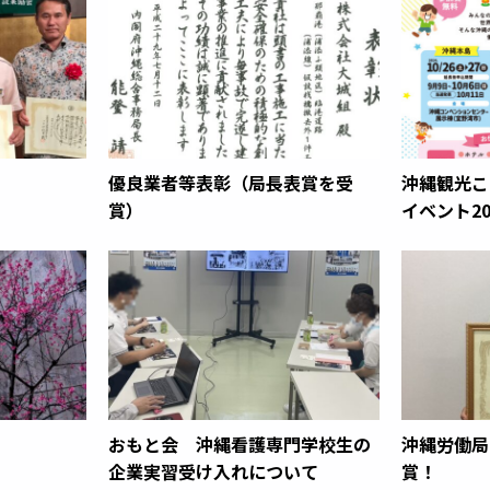
優良業者等表彰（局長表賞を受
沖縄観光こ
賞）
イベント2
おもと会 沖縄看護専門学校生の
沖縄労働局
企業実習受け入れについて
賞！