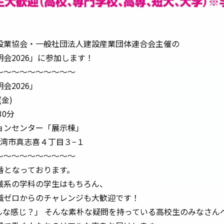
設業協会・一般社団法人建設産業団体連合会主催の
会2026」に参加します！
～～～～～～～～～～
会2026」
(金)
30分
ョンセンター「展示棟」
宜野湾市真志喜４丁目３−１
～～～～～～～～～～
番となっております。
械系の学科の学生はもちろん、
識ゼロからのチャレンジも大歓迎です！
んな感じ？」 そんな素朴な疑問を持っている高校生のみなさん